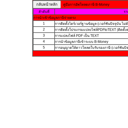
คู่มือการอัพโหลดภาษี B-Money
ลำดับที่
รา
การนำเข้าข้อมูลภาษีจ่ายตรง
1
การติดตั้งไดร์เวอร์ฐานข้อมูล (เวอร์ชันปัจจุบัน ไม่ต้
2
การติดตั้งโปรแกรมแปลงไฟล์PDFtoTEXT (ติดตั้งค
3
การแปลงไฟล์ PDF เป็น TEXT
4
การนำข้อมูลภาษีเข้าระบบ B-Money
5
การอนุญาตให้ดาวโหลดใบรับรองภาษี (เวอร์ชันปัจจ